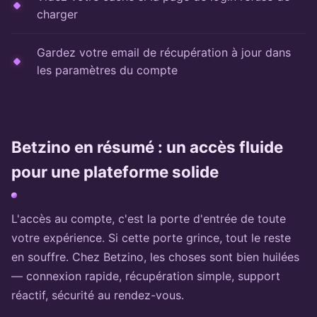
charger
Gardez votre email de récupération à jour dans
les paramètres du compte
Betzino en résumé : un accès fluide
pour une plateforme solide
L'accès au compte, c'est la porte d'entrée de toute
votre expérience. Si cette porte grince, tout le reste
en souffre. Chez Betzino, les choses sont bien huilées
— connexion rapide, récupération simple, support
réactif, sécurité au rendez-vous.