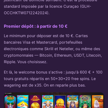
standard imposée par la licence Curaçao (GLH-
OCCHKTW0712242024).
Premier dépôt : à partir de 10 €
Le minimum pour déposer est de 10 €. Cartes
bancaires Visa et Mastercard, portefeuilles
électroniques comme Skrill et Neteller, ou même des
cryptomonnaies — Bitcoin, Ethereum, USDT, Litecoin,
Ripple. Vous choisissez.
Et là, le welcome bonus s'active : jusqu'à 600 € + 100
tours gratuits répartis en 50+30+20 free spins. Le
wagering est de x35. On en reparle plus bas.