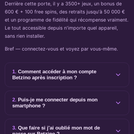
Derrière cette porte, il y a 3500+ jeux, un bonus de
600 € + 100 free spins, des retraits jusqu'à 50 000 €
et un programme de fidélité qui récompense vraiment.
Le tout accessible depuis n'importe quel appareil,
sans rien installer.
Bref — connectez-vous et voyez par vous-même.
Comment accéder à mon compte
Betzino après inscription ?
Cliquez sur le bouton « Connexion » en haut à
droite du site. Saisissez l'adresse e-mail et le
Puis-je me connecter depuis mon
smartphone ?
mot de passe choisis lors de votre inscription,
puis validez. L'accès à votre espace personnel
Absolument, la plateforme est entièrement
s'effectue en quelques secondes.
responsive et s'adapte à tous les écrans sans
Que faire si j'ai oublié mon mot de
passe sur Betzino ?