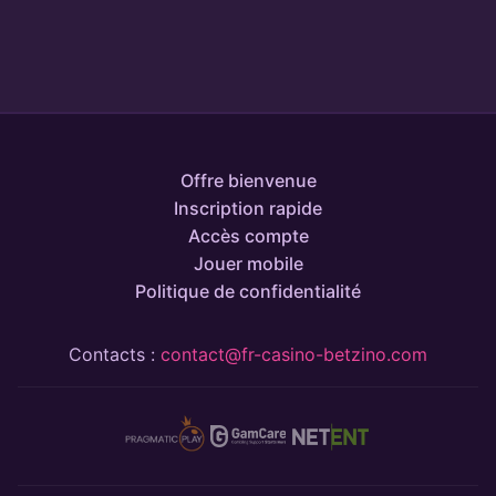
disponible par chat en direct répond en moins
de 3 minutes à toute préoccupation concernant
la sécurité de votre compte.
Offre bienvenue
Inscription rapide
Accès compte
Jouer mobile
Politique de confidentialité
Contacts :
contact@fr-casino-betzino.com