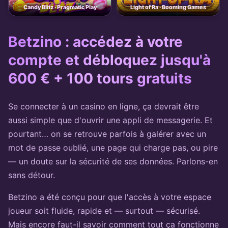
Candy Blitz · Pragmatic Play
Light of Ra · Booming Games
Betzino : accédez à votre
compte et débloquez jusqu'à
600 € + 100 tours gratuits
Se connecter à un casino en ligne, ça devrait être
aussi simple que d'ouvrir une appli de messagerie. Et
pourtant… on se retrouve parfois à galérer avec un
mot de passe oublié, une page qui charge pas, ou pire
— un doute sur la sécurité de ses données. Parlons-en
sans détour.
Betzino a été conçu pour que l'accès à votre espace
joueur soit fluide, rapide et — surtout — sécurisé.
Mais encore faut-il savoir comment tout ça fonctionne