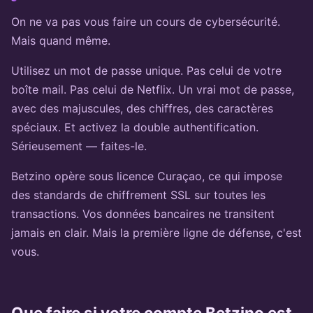
On ne va pas vous faire un cours de cybersécurité.
Mais quand même.
Utilisez un mot de passe unique. Pas celui de votre
boîte mail. Pas celui de Netflix. Un vrai mot de passe,
avec des majuscules, des chiffres, des caractères
spéciaux. Et activez la double authentification.
Sérieusement — faites-le.
Betzino opère sous licence Curaçao, ce qui impose
des standards de chiffrement SSL sur toutes les
transactions. Vos données bancaires ne transitent
jamais en clair. Mais la première ligne de défense, c'est
vous.
Que faire si votre compte Betzino est