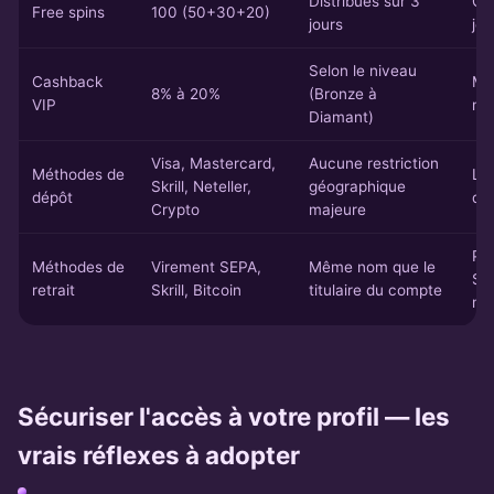
Distribués sur 3
Co
Free spins
100 (50+30+20)
jours
jou
Selon le niveau
Cashback
Mo
8% à 20%
(Bronze à
VIP
max
Diamant)
Visa, Mastercard,
Aucune restriction
Méthodes de
Les
Skrill, Neteller,
géographique
dépôt
d'
Crypto
majeure
Pri
Méthodes de
Virement SEPA,
Même nom que le
SE
retrait
Skrill, Bitcoin
titulaire du compte
mo
Sécuriser l'accès à votre profil — les
vrais réflexes à adopter