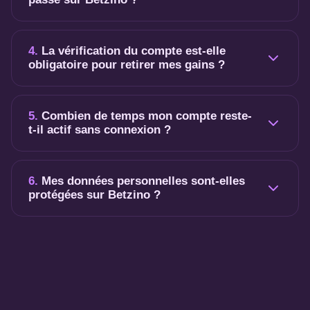
nécessiter de téléchargement d'application.
Votre compte reste accessible 24h/24 depuis
Utilisez le lien « Mot de passe oublié » situé
n'importe quel navigateur mobile. Les
sous le formulaire de connexion. Un e-mail de
La vérification du compte est-elle
fonctionnalités restent identiques à la version
obligatoire pour retirer mes gains ?
réinitialisation vous parviendra en moins de 3
desktop.
minutes. Suivez les instructions pour créer un
Oui, le processus de vérification KYC est requis
nouveau mot de passe sécurisé et accéder de
avant tout retrait conformément à la licence
Combien de temps mon compte reste-
nouveau à votre espace.
t-il actif sans connexion ?
Curaçao (GLH-OCCHKTW0712242024). Vous
devrez soumettre une pièce d'identité et un
Votre compte demeure actif indéfiniment.
justificatif de domicile. Le montant minimal de
Toutefois, après 12 mois d'inactivité totale, des
Mes données personnelles sont-elles
retrait est fixé à 20 €, avec un délai de
protégées sur Betzino ?
frais de gestion mensuels peuvent s'appliquer
traitement variant entre 10 minutes et 5 jours
selon les conditions générales. Il suffit d'une
La plateforme utilise le cryptage SSL 256 bits
ouvrés selon la méthode choisie.
simple connexion pour maintenir le statut actif
pour sécuriser toutes les transactions et
et conserver vos avantages du programme VIP.
informations personnelles. Les données sont
stockées sur des serveurs protégés conformes
aux normes internationales. Le support