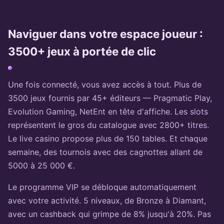
Naviguer dans votre espace joueur :
3500+ jeux à portée de clic
Une fois connecté, vous avez accès à tout. Plus de
3500 jeux fournis par 45+ éditeurs — Pragmatic Play,
Evolution Gaming, NetEnt en tête d'affiche. Les slots
représentent le gros du catalogue avec 2800+ titres.
Le live casino propose plus de 150 tables. Et chaque
semaine, des tournois avec des cagnottes allant de
5000 à 25 000 €.
Le programme VIP se débloque automatiquement
avec votre activité. 5 niveaux, de Bronze à Diamant,
avec un cashback qui grimpe de 8% jusqu'à 20%. Pas