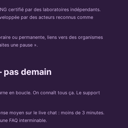
 RNG certifié par des laboratoires indépendants.
 développée par des acteurs reconnus comme
oraire ou permanente, liens vers des organismes
aites une pause ».
— pas demain
urne en boucle. On connaît tous ça. Le support
onse moyen sur le live chat : moins de 3 minutes.
 une FAQ interminable.