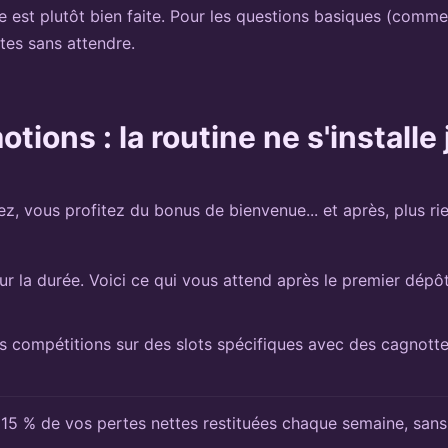
le est plutôt bien faite. Pour les questions basiques (comm
es sans attendre.
ions : la routine ne s'installe
ez, vous profitez du bonus de bienvenue... et après, plus r
sur la durée. Voici ce qui vous attend après le premier dépôt
compétitions sur des slots spécifiques avec des cagnotte
5 % de vos pertes nettes restituées chaque semaine, sans