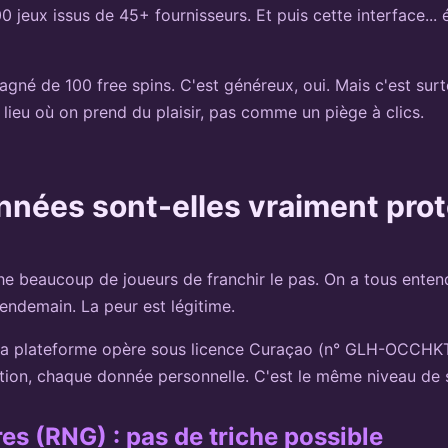
00 jeux issus de 45+ fournisseurs. Et puis cette interface..
de 100 free spins. C'est généreux, oui. Mais c'est surtout
lieu où on prend du plaisir, pas comme un piège à clics.
onnées sont-elles vraiment pro
 beaucoup de joueurs de franchir le pas. On a tous entend
endemain. La peur est légitime.
. La plateforme opère sous licence Curaçao (n° GLH-OCCHKT
ion, chaque donnée personnelle. C'est le même niveau de s
es (RNG) : pas de triche possible