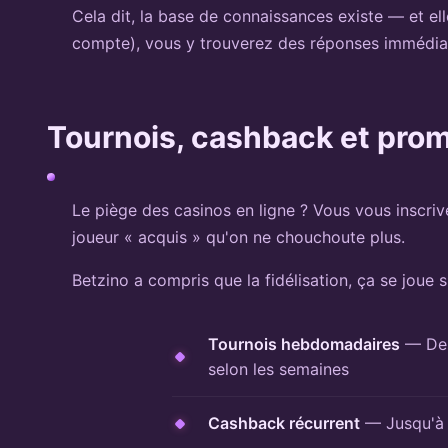
Cela dit, la base de connaissances existe — et el
compte), vous y trouverez des réponses immédiat
Tournois, cashback et promot
Le piège des casinos en ligne ? Vous vous inscriv
joueur « acquis » qu'on ne chouchoute plus.
Betzino a compris que la fidélisation, ça se joue 
Tournois hebdomadaires
— Des 
selon les semaines
Cashback récurrent
— Jusqu'à 1