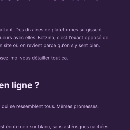
attant. Des dizaines de plateformes surgissent
ueurs avec elles. Betzino, c'est l'exact opposé de
n site où on revient parce qu'on s'y sent bien.
sez-moi vous détailler tout ça.
en ligne ?
ts qui se ressemblent tous. Mêmes promesses.
t écrite noir sur blanc, sans astérisques cachées