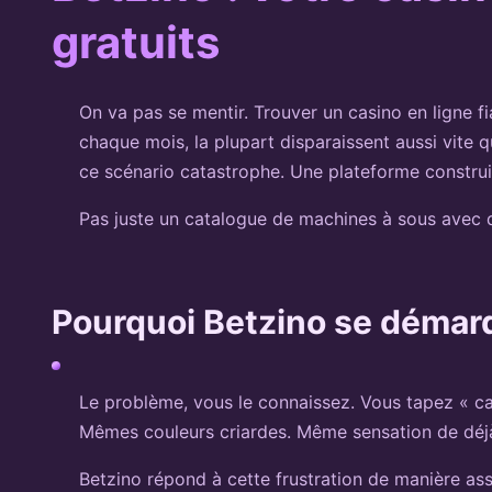
gratuits
On va pas se mentir. Trouver un casino en ligne 
chaque mois, la plupart disparaissent aussi vite 
ce scénario catastrophe. Une plateforme construite
Pas juste un catalogue de machines à sous avec de
Pourquoi Betzino se démarq
Le problème, vous le connaissez. Vous tapez « ca
Mêmes couleurs criardes. Même sensation de déjà-
Betzino répond à cette frustration de manière ass